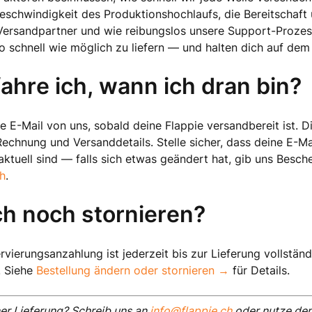
eschwindigkeit des Produktionshochlaufs, die Bereitschaft 
Versandpartner und wie reibungslos unsere Support-Prozess
so schnell wie möglich zu liefern — und halten dich auf de
ahre ich, wann ich dran bin?
ne E-Mail von uns, sobald deine Flappie versandbereit ist. D
Rechnung und Versanddetails. Stelle sicher, dass deine E-M
aktuell sind — falls sich etwas geändert hat, gib uns Besch
h
.
ch noch stornieren?
rvierungsanzahlung ist jederzeit bis zur Lieferung vollständ
. Siehe
Bestellung ändern oder stornieren →
für Details.
er Lieferung? Schreib uns an
info@flappie.ch
oder nutze den