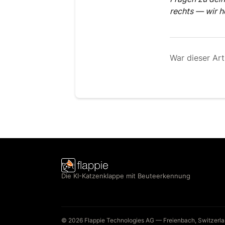
rechts — wir he
War dieser Arti
Die KI-Katzenklappe mit Beuteerkennung
© 2026 Flappie Technologies AG — Freienbach, Switzerl