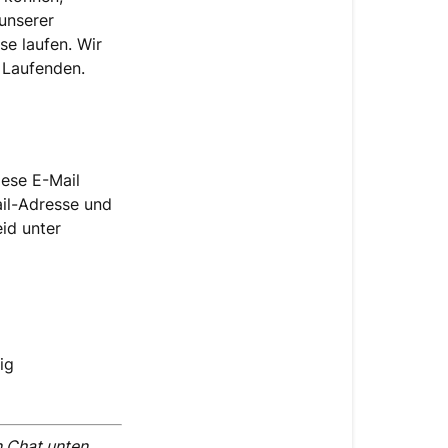
bin?
unserer
e laufen. Wir
Kann
m Laufenden.
ich
noch
stornieren?
iese E-Mail
ail-Adresse und
eid unter
ig
 Chat unten