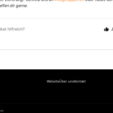
lfen dir gerne.
kel hilfreich?
Website
Über uns
Kontakt
and