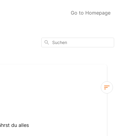
Go to Homepage
Suchen
Wann
wird
meine
Flappie
hrst du alles
geliefert?