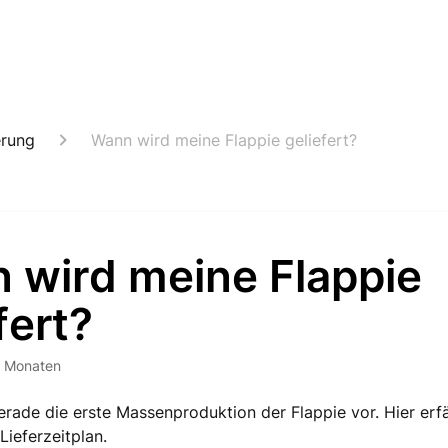
erung
Wann wird meine Flappie geliefert?
 wird meine Flappie
fert?
6 Monaten
erade die erste Massenproduktion der Flappie vor. Hier erfä
Lieferzeitplan.