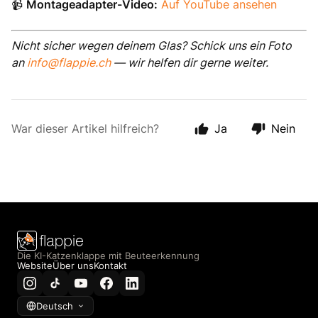
📹
Montageadapter-Video:
Auf YouTube ansehen
Nicht sicher wegen deinem Glas? Schick uns ein Foto
an
info@flappie.ch
— wir helfen dir gerne weiter.
War dieser Artikel hilfreich?
Ja
Nein
Die KI-Katzenklappe mit Beuteerkennung
Website
Über uns
Kontakt