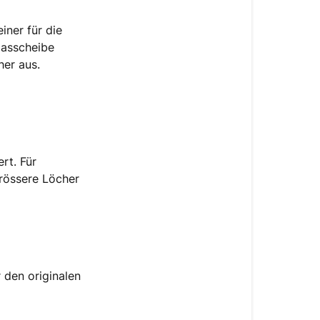
iner für die
lasscheibe
er aus.
rt. Für
rössere Löcher
 den originalen