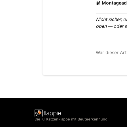
📹
Montageada
Nicht sicher, 
oben — oder s
War dieser Arti
Die KI-Katzenklappe mit Beuteerkennung