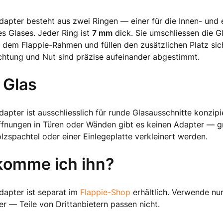
pter besteht aus zwei Ringen — einer für die Innen- und e
s Glases. Jeder Ring ist
7 mm
dick. Sie umschliessen die G
dem Flappie-Rahmen und füllen den zusätzlichen Platz sich
chtung und Nut sind präzise aufeinander abgestimmt.
 Glas
pter ist ausschliesslich für runde Glasausschnitte konzipie
ffnungen in Türen oder Wänden gibt es keinen Adapter — g
zspachtel oder einer Einlegeplatte verkleinert werden.
omme ich ihn?
apter ist separat im
Flappie-Shop
erhältlich. Verwende nur
r — Teile von Drittanbietern passen nicht.