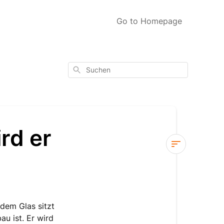
Go to Homepage
Suchen
rd er
Montageadap
Wann
wird
er
dem Glas sitzt
benötigt?
u ist. Er wird