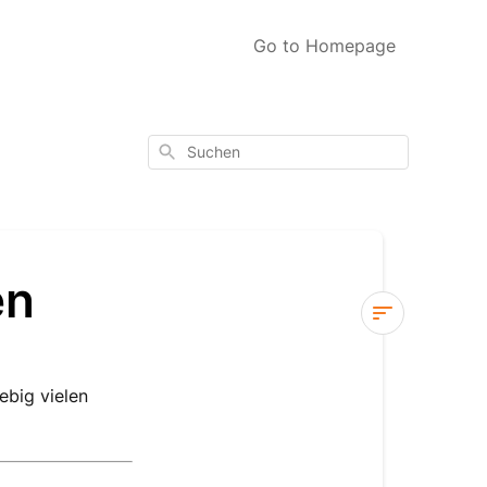
Go to Homepage
Suchen
en
Mehrere
Katzen
ebig vielen
verwenden
Katzenprofil