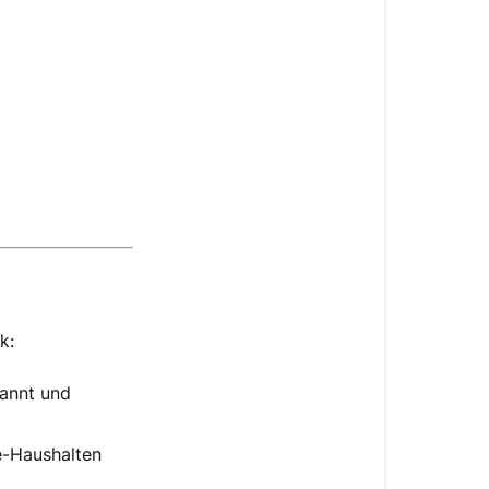
k:
kannt und
e-Haushalten