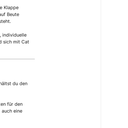
ie Klappe
auf Beute
teht.
 individuelle
d sich mit Cat
ältst du den
ten für den
t auch eine